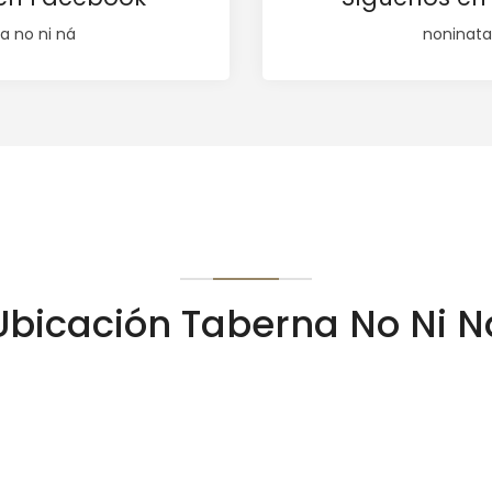
a no ni ná
noninat
Ubicación Taberna No Ni N